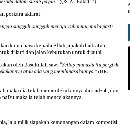
berada dalam susah payah.”
(QS. Al-Balad: 4)
n perkara akhirat.
dengan sungguh-sungguh menuju Tuhanmu, maka pasti
kan kamu bawa kepada Allah, apakah baik atau
tuk diikuti dan jalan keburukan untuk dijauhi.
itakan oleh Rasulullah saw:
“Setiap manusia itu pergi di
dekakannya atau ada yang membinasakannya.”
(HR.
llah maka dia telah memerdekakannya dari adzab, dan
 nafsu maka ia telah mencelakannya.
nia, lalu milik siapakah kemenangan dalam kompetisi
?