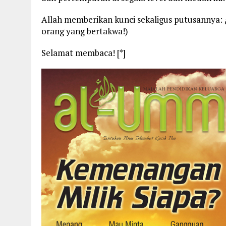
Allah memberikan kunci sekaligus putusannya: وَالْعاقِبَةُ لِلْمُتَّقِينَ (Nasib akhir yang baik adalah milik
orang yang bertakwa!)
Selamat membaca! [*]