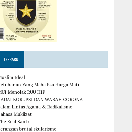
TERBARU
Muslim Ideal
Ketuhanan Yang Maha Esa Harga Mati
MUI Menolak RUU HIP
BADAI KORUPSI DAN WABAH CORONA
Salam Lintas Agama & Radikalisme
Bahasa Mukjizat
he Real Santri
erangan brutal skularisme